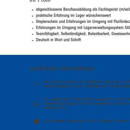
Ihr Profil
abgeschlossene Berufsausbildung als Fachlagerist (m/w/d)
praktische Erfahrung im Lager wünschenswert
Staplerschein und Erfahrungen im Umgang mit Flurförde
Erfahrungen im Umgang mit Lagerverwaltungssystem SAP/E
Teamfähigkeit, Selbständigkeit, Belastbarkeit, Gewissenha
Deutsch in Wort und Schrift
Zusätzliche Informationen
Eine herausfordernde und vielseitige Aufgabe mit der
Ihrer Fähigkeiten in einem erfolgreichen Familienunter
Ein angenehmes Arbeitsumfeld, geprägt durch flache Hi
Entscheidungswegen und einer kollegialen Zusammenar
Unternehmens
Eine attraktive Vergütung, die Ihre Leistungen honoriert