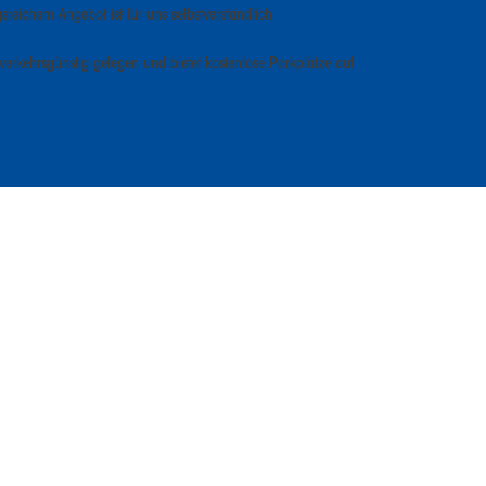
reichem Angebot ist für uns selbstverständlich
st verkehrsgünstig gelegen und bietet kostenlose Parkplätze auf