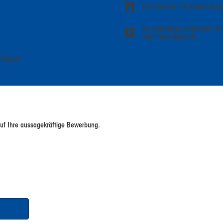
Eine Kantine mit abwechslungs
Ihr zukünftiger Arbeitsplatz i
dem Firmengelände
chtsgeld
uf Ihre aussagekräftige Bewerbung.