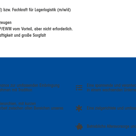
 bzw. Fachkraft für Lagerlogistik (m/w/d)
rzeugen
WM vom Vorteil, aber nicht erforderlich.
ftigkeit und große Sorgfalt
 Chance zur umfassenden Einbringung
Eine spannende und verantwo
nehmen mit Tradition
in einem wachsenden Unter
erarchien, mit kurzen
beit zwischen allen Bereichen unseres
Eine zielgerichtete und umfass
Betriebliche Altersvorsorge 